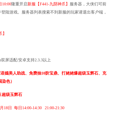
10:00
隆重开启
新服【F441-九阴神爪】
服务器，大侠们可前
站下载并登陆游戏。服务器列表搜索不到新服的玩家请退出客户端，
爪
】
Touch双屏适配/安卓支持2.3.3以上
-王语嫣美人助战、免费抽10阶宝鼎、打姥姥爆超级玉辉石、充
国染色）
落
超级玉辉石
月18日
每日14:00-14:30 21:00-21:30