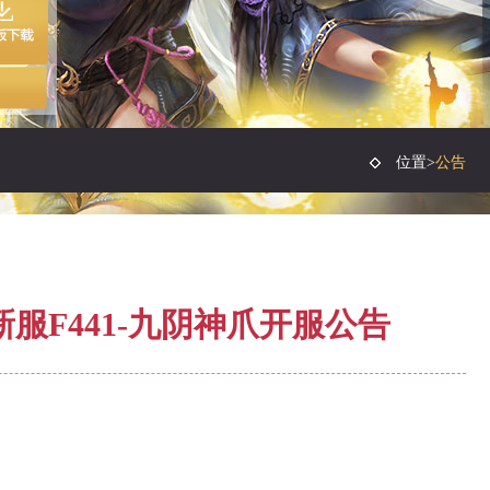
位置>
公告
服F441-九阴神爪开服公告