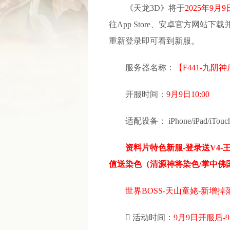
《天龙3D》将于
2025年9月9日
往App Store、安卓官方网
重新登录即可看到新服。
服务器名称：
【
F441-九阴神
开服时间：
9月9日10:00
适配设备：
iPhone/iPad/i
资料片特色新服-登录送V4
值送染色（清源神将染色/掌中佛
世界BOSS-天山童姥-新增掉

活动时间：
9月9日开服后-9