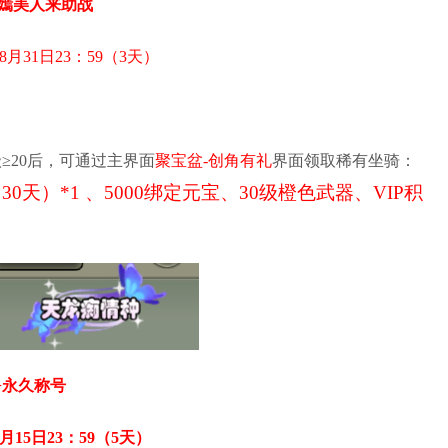
语嫣美人来助战
8月31日23：59（3天）
≥20后，可通过主界面
聚宝盆-创角有礼
界面领取稀有坐骑：
天）*1 、5000绑定元宝、30级橙色武器、VIP积
+永久称号
月15日23：59（5天）