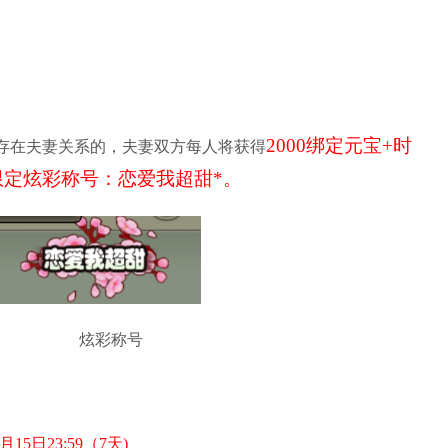
2000绑定元宝+时
游戏内存在夫妻关系的，夫妻双方每人将获得
限定炫彩称号：恋爱我超甜*。
炫彩称号
15日23:59（7天)