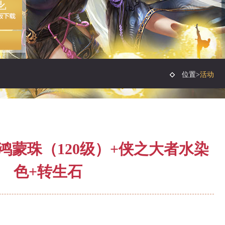
位置>
活动
鸿蒙珠（120级）+侠之大者水染
色+转生石