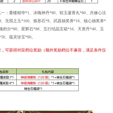
一：重楼精华*1、冰魄神丹*80、软玉凝香丸*80、共修心法
*8、无瑕之玉*160、炼形石*8、武器抽奖券*16、核心抽奖券*
武魂积分*80、星辉石*88、五行结晶宝箱*16、天资丹*40、玉
*50、蕴灵珍宝*80。
求，可获得对应档位奖励（额外奖励档位不兼容，满足条件仅